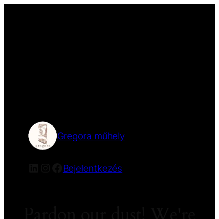
Gregora műhely
Bejelentkezés
Pardon our dust! We're