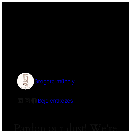
Gregora műhely
Bejelentkezés
Pardon our dust! We're