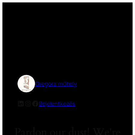
Gregora műhely
Bejelentkezés
Pardon our dust! We're