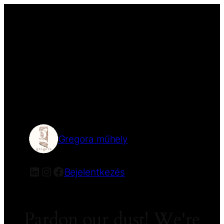
Gregora műhely
Bejelentkezés
Pardon our dust! We're