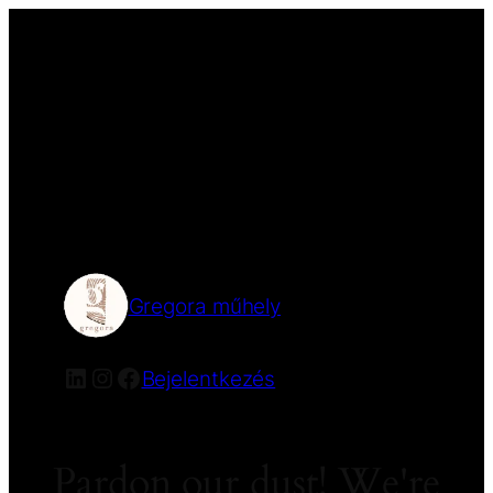
Gregora műhely
Bejelentkezés
Pardon our dust! We're